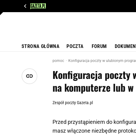
WIADOMOŚCI
NEXT
SPORT
PLOTEK
D
STRONA GŁÓWNA
POCZTA
FORUM
DOKUMEN
pomoc
Konfiguracja poczty w ulubionym program
Konfiguracja poczty
na komputerze lub w a
Zespół poczty Gazeta.pl
Przed przystąpieniem do konfigurac
masz włączone niezbędne protoko